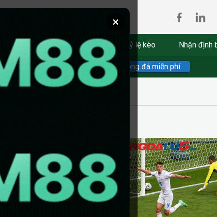
×
quả bóng đá
Lịch thi đấu
Tỷ lệ kèo
Nhận định 
Soi kèo chuẩn
Xem bóng đá miễn phí