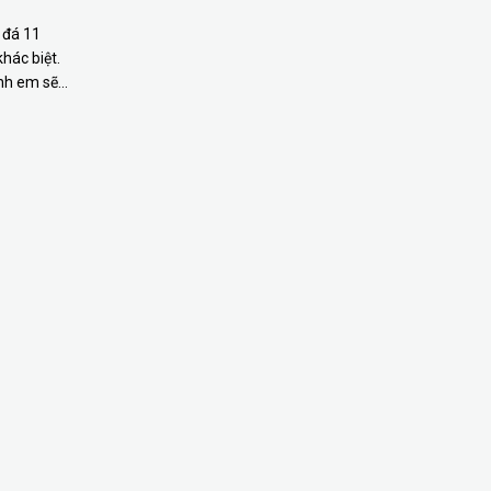
 đá 11
hác biệt.
nh em sẽ
 Để sáng
eo dõi
ết sau.