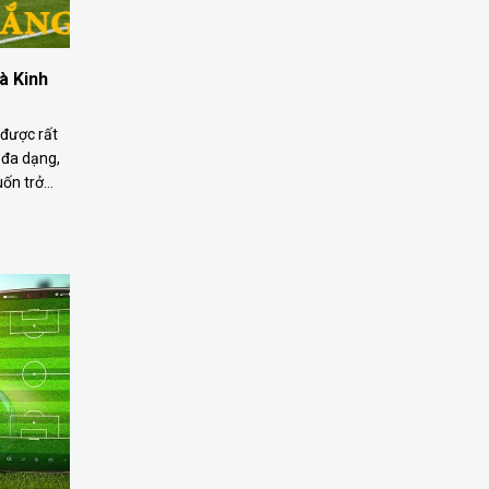
à Kinh
 được rất
i đa dạng,
uốn trở
nh em cần
èo. Cùng
bongdalu