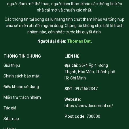
người đam mê thể thao, người chơi tham khảo các thông tin kèo
nhà cái mới và chuẩn xác nhất.
Các thông tin tại bong da lu mang tính chất tham khảo và tổng hợp
chia sẻ miễn phí đến người dùng. Chúng tôi không chịu bất kì trách
nhiệm nào, cân nhắc trước khi quyết định.
Người đại diện:
Thomas Dat
.
THÔNG TIN CHUNG
LIÊN HỆ
Giới thiệu
Địa chỉ:
36/4 Ấp 4, Đông
Thạnh, Hóc Môn, Thành phố
Chính sách bảo mật
Hồ Chí Minh
Điều khoản sử dụng
SĐT:
0974652347
Miễn trừ trách nhiệm
Website:
https://showdocument.co/
Tác giả
Post code:
700000
Sitemap