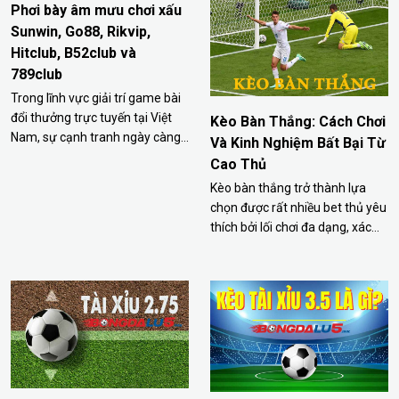
Phơi bày âm mưu chơi xấu
Sunwin, Go88, Rikvip,
Hitclub, B52club và
789club
Trong lĩnh vực giải trí game bài
đổi thưởng trực tuyến tại Việt
Kèo Bàn Thắng: Cách Chơi
Nam, sự cạnh tranh ngày càng
Và Kinh Nghiệm Bất Bại Từ
khốc liệt. Tuy nhiên, thay vì cạnh
Cao Thủ
tranh lành mạnh bằng chất
Kèo bàn thắng trở thành lựa
lượng dịch vụ, một số brand lừa
chọn được rất nhiều bet thủ yêu
đảo đã sử dụng chiêu trò chơi
thích bởi lối chơi đa dạng, xác
xấu bẩn thỉu: tung tin giả, bình
suất ăn tiền cao. Tuy nhiên
luận bịa đặt, video…
muốn trở thành tay cược
chuyên nghiệp, anh em cần có
kiến thức và kinh nghiệm soi
kèo. Cùng bỏ túi một vài kinh
nghiệm được bongdalu chia sẻ…