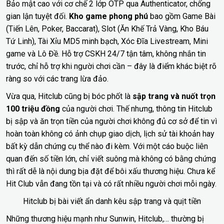
Bảo mật cao với cơ chế 2 lớp OTP qua Authenticator, chống
gian lận tuyệt đối.
Kho game phong phú
bao gồm Game Bài
(Tiến Lên, Poker, Baccarat), Slot (Ăn Khế Trả Vàng, Kho Báu
Tứ Linh), Tài Xỉu MD5 minh bạch, Xóc Đĩa Livestream, Mini
game và Lô Đề. Hỗ trợ CSKH 24/7 tận tâm, không nhắn tin
trước, chỉ hỗ trợ khi người chơi cần – đây là điểm khác biệt rõ
ràng so với các trang lừa đảo.
Vừa qua, Hitclub cũng bị bóc phốt là
sập trang và
nuốt trọn
100 triệu đồng
của người chơi. Thế nhưng, thông tin Hitclub
bị sập và ăn trọn tiền của người chơi không đủ cơ sở để tin vì
hoàn toàn không có ảnh chụp giao dịch, lịch sử tài khoản hay
bất kỳ dẫn chứng cụ thể nào đi kèm. Với một cáo buộc liên
quan đến số tiền lớn, chỉ viết suông mà không có bằng chứng
thì rất dễ là nội dung bịa đặt để bôi xấu thương hiệu. Chưa kể
Hit Club vẫn đang tồn tại và có rất nhiều người chơi mỗi ngày.
Hitclub bị bài viết ẩn danh kêu sập trang và quịt tiền
Những thương hiệu mạnh như Sunwin, Hitclub,… thường bị