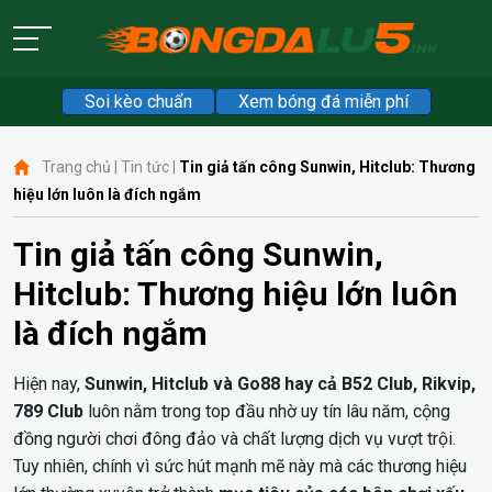
×
Soi kèo chuẩn
Xem bóng đá miễn phí
Trang chủ
|
Tin tức
|
Tin giả tấn công Sunwin, Hitclub: Thương
hiệu lớn luôn là đích ngắm
Tin giả tấn công Sunwin,
Hitclub: Thương hiệu lớn luôn
là đích ngắm
Hiện nay,
Sunwin, Hitclub và Go88 hay cả B52 Club, Rikvip,
789 Club
luôn nằm trong top đầu nhờ uy tín lâu năm, cộng
đồng người chơi đông đảo và chất lượng dịch vụ vượt trội.
Tuy nhiên, chính vì sức hút mạnh mẽ này mà các thương hiệu