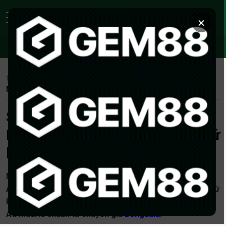
×
Soi kèo chuẩn
Xem bóng đá miễn phí
Trang chủ
|
Nhận định bóng đá
|
Soi kèo Dortmund vs Atl
Madrid, 02h00 ngày 17/04 – Tứ kết Champions League
Soi kèo Dortmund vs Atl
Madrid, 02h00 ngày 17/04 – Tứ
kết Champions League
Nhận định bóng đá, soi kèo trận đấu giữa Dortmund vs
Atl Madrid, diễn ra vào lúc 02h00 ngày 17/04 – Lượt về tứ
kết Champions League. Dự đoán kết quả Dortmund vs
Atl Madrid chuẩn từ chuyên gia
Bongdalu
.