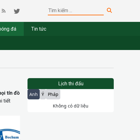
bóng đá
Tin tức
Lịch thi đấu
ọi tín đồ
Anh
Ý
Pháp
i tiết
Không có dữ liệu