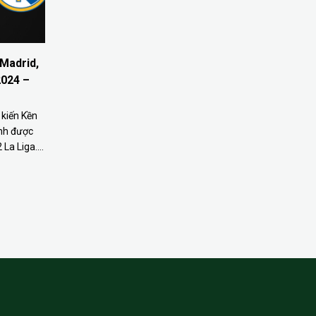
Madrid,
2024 –
kiến Kền
ành được
 La Liga.
hông tin
 nhà cái,
và lịch