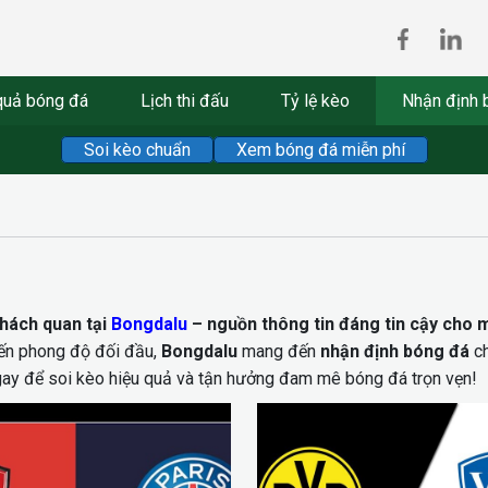
×
quả bóng đá
Lịch thi đấu
Tỷ lệ kèo
Nhận định 
Soi kèo chuẩn
Xem bóng đá miễn phí
hách quan tại
Bongdalu
– nguồn thông tin đáng tin cậy cho m
đến phong độ đối đầu,
Bongdalu
mang đến
nhận định bóng đá
ch
ngay để soi kèo hiệu quả và tận hưởng đam mê bóng đá trọn vẹn!