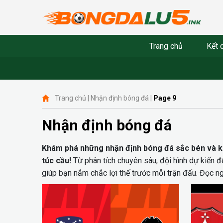
Trang chủ
Kết 
Trang chủ
|
Nhận định bóng đá
|
Page 9
Nhận định bóng đá
Khám phá những nhận định bóng đá sắc bén và k
túc cầu!
Từ phân tích chuyên sâu, đội hình dự kiến 
giúp bạn nắm chắc lợi thế trước mỗi trận đấu. Đọc 