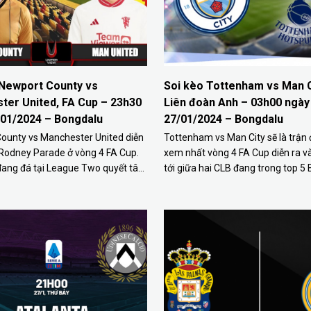
 Newport County vs
Soi kèo Tottenham vs Man C
ter United, FA Cup – 23h30
Liên đoàn Anh – 03h00 ngày
/01/2024 – Bongdalu
27/01/2024 – Bongdalu
ounty vs Manchester United diễn
Tottenham vs Man City sẽ là trận
n Rodney Parade ở vòng 4 FA Cup.
xem nhất vòng 4 FA Cup diễn ra v
đang đá tại League Two quyết tâm
tới giữa hai CLB đang trong top 5
 ngờ khi chạm trán Qủy đỏ vốn bất
Hạng Anh. Cùng Bongdalu đi phân
 mùa này. Cùng bongdalu đi phân
thông tin lực lượng, đội hình dự kiế
tin lực lượng, đội hình dự kiến,
nhà cái, dự đoán tỉ số. Phân tích…