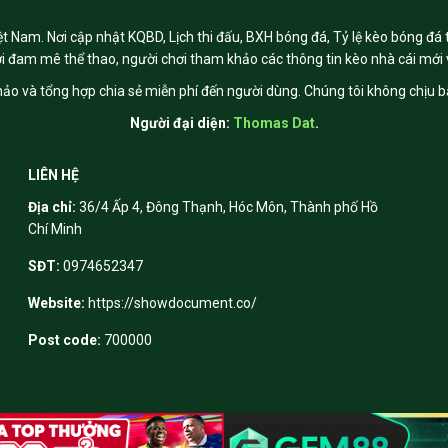
t Nam. Nơi cập nhật KQBD, Lịch thi đấu, BXH bóng đá, Tỷ lệ kèo bóng đá 
ời đam mê thể thao, người chơi tham khảo các thông tin kèo nhà cái mới 
ảo và tổng hợp chia sẻ miễn phí đến người dùng. Chúng tôi không chịu bấ
Người đại diện:
Thomas Dat
.
LIÊN HỆ
Địa chỉ:
36/4 Ấp 4, Đông Thạnh, Hóc Môn, Thành phố Hồ
Chí Minh
SĐT:
0974652347
Website:
https://showdocument.co/
Post code:
700000