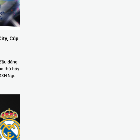
ity, Cúp
 đấu đáng
ào thứ bảy
 BXH Ngoại
 tích
n, soi kèo