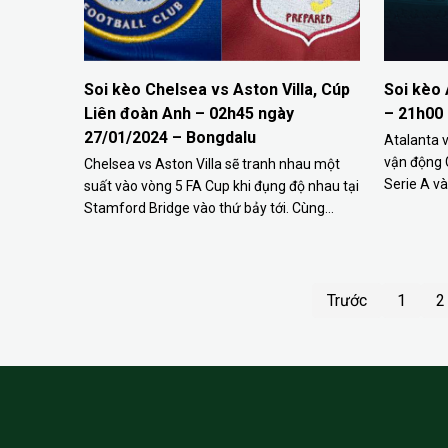
Soi kèo Chelsea vs Aston Villa, Cúp
Soi kèo 
Liên đoàn Anh – 02h45 ngày
– 21h00
27/01/2024 – Bongdalu
Atalanta v
vận động 
Chelsea vs Aston Villa sẽ tranh nhau một
Serie A và
suất vào vòng 5 FA Cup khi đụng độ nhau tại
phong độ c
Stamford Bridge vào thứ bảy tới. Cùng
giải VĐQG 
Bongdalu5 đi phân tích thông tin lực lượng,
4. Cùng bo
đội hình dự kiến, soi kèo nhà cái, dự đoán tỉ
số. Phân tích phong độ và lịch sử đối đầu…
Trước
1
2