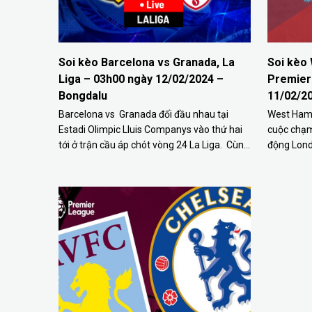
Soi kèo Barcelona vs Granada, La
Soi kèo
Liga – 03h00 ngày 12/02/2024 –
Premier
Bongdalu
11/02/2
Barcelona vs Granada đối đầu nhau tại
West Ham 
Estadi Olimpic Lluis Companys vào thứ hai
cuộc chạm
tới ở trận cầu áp chót vòng 24 La Liga. Cùng
động Lond
bongdalu đi phân tích thông tin lực lượng,
24 Ngoại 
đội hình dự kiến, soi kèo nhà cái, dự đoán tỉ
tích thông 
số. Phân tích phong độ và lịch sử đối đầu
kèo nhà cá
Barcelona vs…
độ và lịch