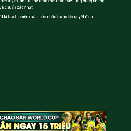
trực tuyến, tin tức thể thao mới nhất. Một ứng dụng không
và chuẩn xác nhất.
t kì trách nhiệm nào, cân nhắc trước khi quyết định.