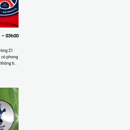
1 – 03h00
 vòng 21
g có phong
 thông tin
 nhà cái,
và lịch sử