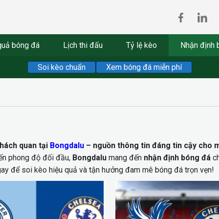
×
quả bóng đá
Lịch thi đấu
Tỷ lệ kèo
Nhận định 
Soi kèo chuẩn
Xem bóng đá miễn phí
hách quan tại
Bongdalu
– nguồn thông tin đáng tin cậy cho m
đến phong độ đối đầu,
Bongdalu
mang đến
nhận định bóng đá
ch
ngay để soi kèo hiệu quả và tận hưởng đam mê bóng đá trọn vẹn!