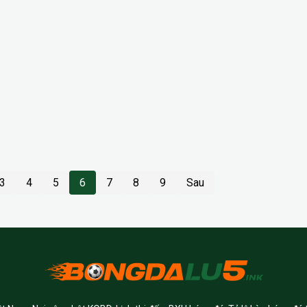
3
4
5
6
7
8
9
Sau