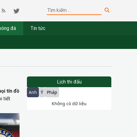
bóng đá
Tin tức
Lịch thi đấu
ọi tín đồ
Anh
Ý
Pháp
i tiết
Không có dữ liệu