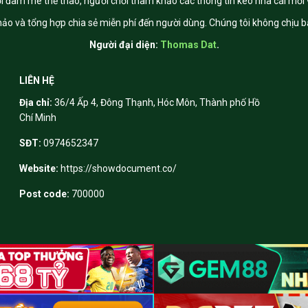
ời đam mê thể thao, người chơi tham khảo các thông tin kèo nhà cái mới 
ảo và tổng hợp chia sẻ miễn phí đến người dùng. Chúng tôi không chịu bấ
Người đại diện:
Thomas Dat
.
LIÊN HỆ
Địa chỉ:
36/4 Ấp 4, Đông Thạnh, Hóc Môn, Thành phố Hồ
Chí Minh
SĐT:
0974652347
Website:
https://showdocument.co/
Post code:
700000