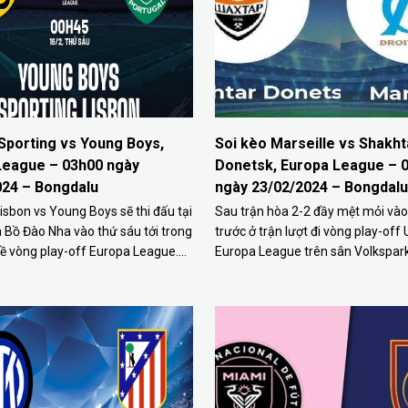
Sporting vs Young Boys,
Soi kèo Marseille vs Shakht
League – 03h00 ngày
Donetsk, Europa League – 
024 – Bongdalu
ngày 23/02/2024 – Bongdalu
isbon vs Young Boys sẽ thi đấu tại
Sau trận hòa 2-2 đầy mệt mỏi vào
 Bồ Đào Nha vào thứ sáu tới trong
trước ở trận lượt đi vòng play-off
về vòng play-off Europa League.
Europa League trên sân Volkspark
alu đi phân tích thông tin lực
sân nhà tạm thời của Shakhtar Do
 hình dự kiến, soi kèo nhà cái, dự
bóng của Ukraine sẽ hành quân đ
. Phân tích phong độ và lịch sử…
đài Velodrome của Marseille với 
giành được một chiến thắng trước
đang gặp…