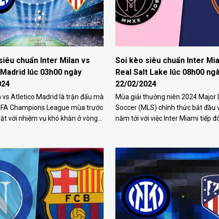
siêu chuẩn Inter Milan vs
Soi kèo siêu chuẩn Inter Mi
 Madrid lúc 03h00 ngày
Real Salt Lake lúc 08h00 ng
024
22/02/2024
n vs Atletico Madrid là trận đấu mà
Mùa giải thường niên 2024 Major
EFA Champions League mùa trước
Soccer (MLS) chính thức bắt đầu 
mặt với nhiệm vụ khó khăn ở vòng
năm tới với việc Inter Miami tiếp đ
i chạm trán CLB của Tây Ban Nha.
Salt Lake tại Sân vận động DRV P
alu đi phân tích thông tin lực
bongdalu đi phân tích thông tin lự
 hình dự kiến, soi kèo nhà cái, dự
đội hình dự kiến, soi kèo nhà cái, d
số. Nhận định…