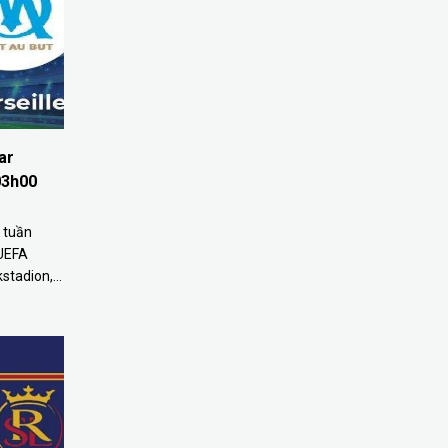
ar
03h00
 tuần
 UEFA
stadion,
netsk, đội
ến pháo
hy vọng
 đội bóng