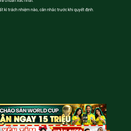
và chuẩn xác nhất.
t kì trách nhiệm nào, cân nhắc trước khi quyết định.