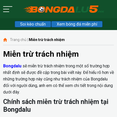
Soi kèo chuẩn
Xem bóng đá miễn phí
Trang chủ
|
Miễn trừ trách nhiệm
Miễn trừ trách nhiệm
Bongdalu
sẽ miễn trừ trách nhiệm trong một số trường hợp
nhất định sẽ được đề cập trong bài viết này. Để hiểu rõ hơn về
những trường hợp này cũng như trách nhiệm của Bongdalu
đối với người dùng, anh em có thể xem chi tiết trong nội dung
dưới đây.
Chính sách miễn trừ trách nhiệm tại
Bongdalu