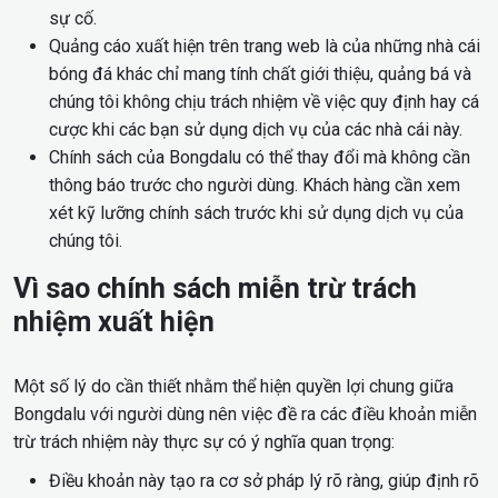
sự cố.
Quảng cáo xuất hiện trên trang web là của những nhà cái
bóng đá khác chỉ mang tính chất giới thiệu, quảng bá và
chúng tôi không chịu trách nhiệm về việc quy định hay cá
cược khi các bạn sử dụng dịch vụ của các nhà cái này.
Chính sách của Bongdalu có thể thay đổi mà không cần
thông báo trước cho người dùng. Khách hàng cần xem
xét kỹ lưỡng chính sách trước khi sử dụng dịch vụ của
chúng tôi.
Vì sao chính sách miễn trừ trách
nhiệm xuất hiện
Một số lý do cần thiết nhằm thể hiện quyền lợi chung giữa
Bongdalu với người dùng nên việc đề ra các điều khoản miễn
trừ trách nhiệm này thực sự có ý nghĩa quan trọng:
Điều khoản này tạo ra cơ sở pháp lý rõ ràng, giúp định rõ