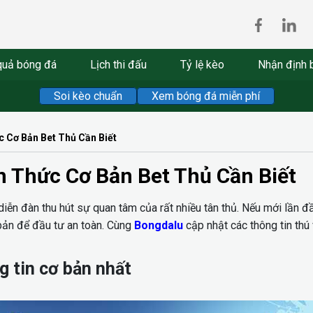
×
quả bóng đá
Lịch thi đấu
Tỷ lệ kèo
Nhận định 
Soi kèo chuẩn
Xem bóng đá miễn phí
ức Cơ Bản Bet Thủ Cần Biết
ến Thức Cơ Bản Bet Thủ Cần Biết
diễn đàn thu hút sự quan tâm của rất nhiều tân thủ. Nếu mới lần 
 bản để đầu tư an toàn. Cùng
Bongdalu
cập nhật các thông tin thú 
ng tin cơ bản nhất