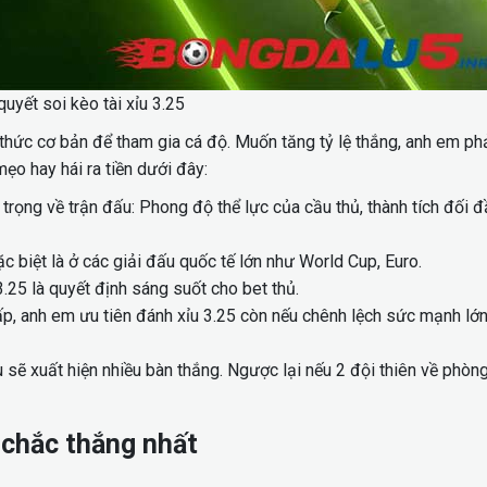
quyết soi kèo tài xỉu 3.25
n thức cơ bản để tham gia cá độ. Muốn tăng tỷ lệ thắng, anh em ph
ẹo hay hái ra tiền dưới đây:
trọng về trận đấu: Phong độ thể lực của cầu thủ, thành tích đối đ
c biệt là ở các giải đấu quốc tế lớn như World Cup, Euro.
3.25 là quyết định sáng suốt cho bet thủ.
, anh em ưu tiên đánh xỉu 3.25 còn nếu chênh lệch sức mạnh lớn
sẽ xuất hiện nhiều bàn thắng. Ngược lại nếu 2 đội thiên về phòng
 chắc thắng nhất