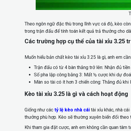
T
Theo ngôn ngữ đặc thù trong lĩnh vực cá độ, kèo còn 
trong trận đấu để tính toán kết quả trả thưởng cho d
Các trường hợp cụ thể của tài xỉu 3.25 tr
Muốn hiểu bản chất kèo tài xỉu 3.25 là gì, anh em cầ
Trận đấu có từ 4 bàn thắng trở lên: Nhận đủ tiề
Số pha lập công bằng 3: Mất ½ cược khi dự đoán
Màn so tài có ít hơn 3 chiến công: Thắng đủ khi
Kèo tài xỉu 3.25 là gì và cách hoạt động
Giống như các
tỷ lệ kèo nhà cái
tài xỉu khác, nhà cá
thưởng phù hợp. Kèo sẽ thường xuyên biến đổi theo tì
Khi tham gia đặt cược, anh em không cần quan tâm tới