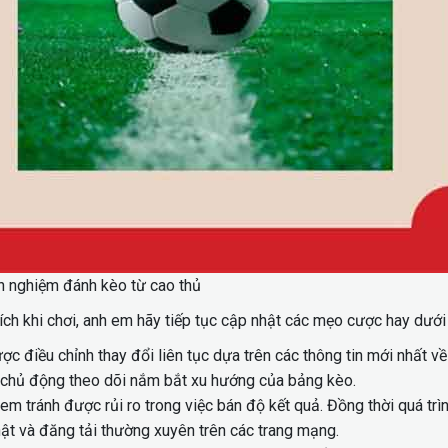
h nghiệm đánh kèo từ cao thủ
i ích khi chơi, anh em hãy tiếp tục cập nhật các mẹo cược hay dưới
c điều chỉnh thay đổi liên tục dựa trên các thông tin mới nhất về
ần chủ động theo dõi nắm bắt xu hướng của bảng kèo.
 em tránh được rủi ro trong việc bán độ kết quả. Đồng thời quá trì
ật và đăng tải thường xuyên trên các trang mạng.