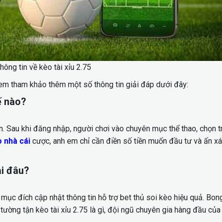
hông tin về kèo tài xỉu 2.75
h em tham khảo thêm một số thông tin giải đáp dưới đây:
ế nào?
tín. Sau khi đăng nhập, người chơi vào chuyên mục thể thao, chọn 
o nhà cái
cược, anh em chỉ cần điền số tiền muốn đầu tư và ấn xá
ại đâu?
 mục đích cập nhật thông tin hỗ trợ bet thủ soi kèo hiệu quả. Bon
tường tận kèo tài xỉu 2.75 là gì, đội ngũ chuyên gia hàng đầu củ