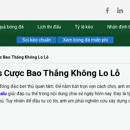
×
quả bóng đá
Lịch thi đấu
Tỷ lệ kèo
Nhận định 
Soi kèo chuẩn
Xem bóng đá miễn phí
ược Bao Thắng Không Lo Lỗ
ips Cược Bao Thắng Không Lo Lỗ
c đông đảo bet thủ quan tâm. Để nắm bắt trọn vẹn cách chơi, anh 
alu
giải đáp cụ thể trong nội dung chia sẻ ngày hôm nay. Đây là t
hủ. Tuy nhiên để đầu tư có lời, anh em phải nghiên cứu xây dựng 