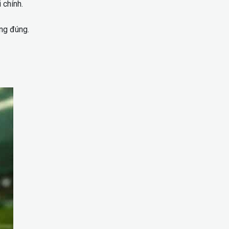
 chính.
ng đúng.