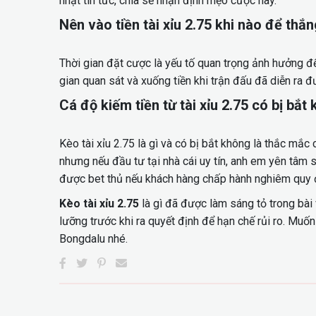
nhật tin tức, chia sẻ nhận định mẹo cược hay.
Nên vào tiền tài xỉu 2.75 khi nào để thắn
Thời gian đặt cược là yếu tố quan trọng ảnh hưởng đế
gian quan sát và xuống tiền khi trận đấu đã diễn ra 
Cá độ kiếm tiền từ tài xỉu 2.75 có bị bắt
Kèo tài xỉu 2.75 là gì và có bị bắt không là thắc mắ
nhưng nếu đầu tư tại nhà cái uy tín, anh em yên tâm
được bet thủ nếu khách hàng chấp hành nghiêm quy đ
Kèo tài xỉu 2.75
là gì đã được làm sáng tỏ trong bà
lưỡng trước khi ra quyết định để hạn chế rủi ro. Muố
Bongdalu nhé.