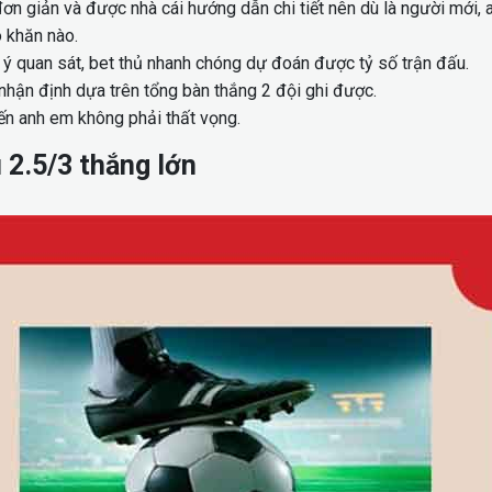
ơn giản và được nhà cái hướng dẫn chi tiết nên dù là người mới,
 khăn nào.
 ý quan sát, bet thủ nhanh chóng dự đoán được tỷ số trận đấu.
nhận định dựa trên tổng bàn thắng 2 đội ghi được.
iến anh em không phải thất vọng.
 2.5/3 thắng lớn