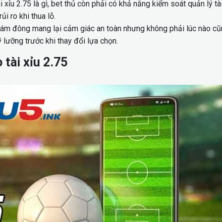
xỉu 2.75 là gì, bet thủ còn phải có khả năng kiểm soát quản lý tài
i ro khi thua lỗ.
đám đông mang lại cảm giác an toàn nhưng không phải lúc nào cũ
 lưỡng trước khi thay đổi lựa chọn.
tài xỉu 2.75