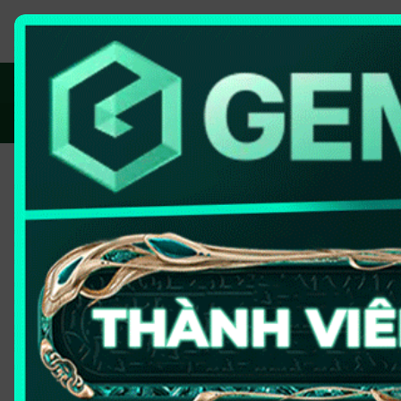
Trang chủ
Kết 
Trang chủ
|
Điều khoản sử dụng
Điều khoản sử dụng
Bongdalu
sẽ cung cấp các điều khoản sử dụng cần đ
kết tuân thủ theo các điều khoản được đưa ra. Sau đ
Mục lục nội dung
[
Ẩn
]
1
Điều khoản sử dụng chung tại Bongdalu
2
Điều khoản sử dụng cá nhân