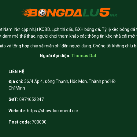
t Nam. Nơi cập nhật KQBD, Lịch thi đấu, BXH bóng đá, Tỷ lệ kèo bóng đá 
ời đam mê thể thao, người chơi tham khảo các thông tin kèo nhà cái mới 
ảo và tổng hợp chia sẻ miễn phí đến người dùng. Chúng tôi không chịu bấ
Người đại diện:
Thomas Dat
.
LIÊN HỆ
Địa chỉ:
36/4 Ấp 4, Đông Thạnh, Hóc Môn, Thành phố Hồ
Chí Minh
SĐT:
0974652347
Website:
https://showdocument.co/
Post code:
700000