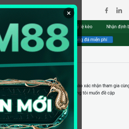
×
quả bóng đá
Lịch thi đấu
Tỷ lệ kèo
Nhận định 
Soi kèo chuẩn
Xem bóng đá miễn phí
ảm bảo từ hai bên. Bất kỳ thành viên nào xác nhận tham gia cùng
ây là chính sách các điều khoản mà chúng tôi muốn đề cập