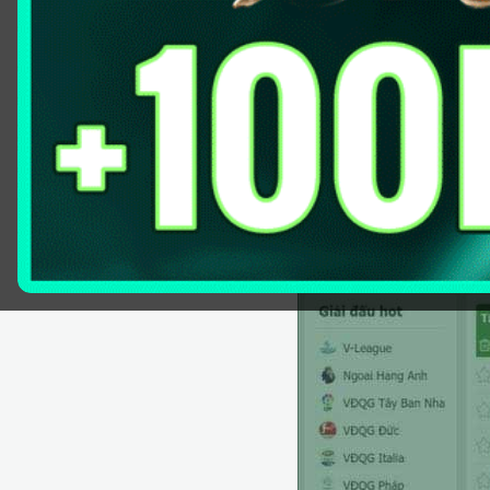
2.1
Điều khoản về thông tin cá nhân
2.2
Chính sách bảo vệ dữ liệu
3
Điều khoản sử dụng quyền truy cập tại Bongdalu
4
Điều khoản sử dụng bản quyền tại Bongdalu
Điều khoản sử dụng chung tại B