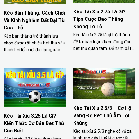
Kèo Tài Xỉu 2.75 Là Gì?
Kèo Bàn Thắng: Cách Chơi
Tips Cược Bao Thắng
Và Kinh Nghiệm Bất Bại Từ
Không Lo Lỗ
Cao Thủ
Kèo tài xỉu 2.75 là gì trở thành
Kèo bàn thắng trở thành lựa
đề tài bàn luận được đông đảo
chọn được rất nhiều bet thủ yêu
bet thủ quan tâm. Để nắm bắt
thích bởi lối chơi đa dạng, xác
trọn vẹn cách chơi, anh em theo
suất ăn tiền cao. Tuy nhiên
dõi bài viết sau. Kèo tài xỉu 2.75
muốn trở thành tay cược
là gì sẽ được bongdalu giải đáp
chuyên nghiệp, anh em cần có
cụ thể trong nội dung chia sẻ
kiến thức và kinh nghiệm soi
ngày hôm nay. Đây…
kèo. Cùng bỏ túi một vài kinh
nghiệm được bongdalu chia sẻ…
Kèo Tài Xỉu 2.5/3 – Cơ Hội
Vàng Để Bet Thủ Ẵm Lời
Kèo Tài Xỉu 3.25 Là Gì?
Khủng
Kiến Thức Cơ Bản Bet Thủ
Cần Biết
Kèo tài xỉu 2.5/3 nghe có vẻ xa
lạ nhưng đây là tỷ lệ cược rất
Kèo tài xỉu 3.25 là gì được bàn