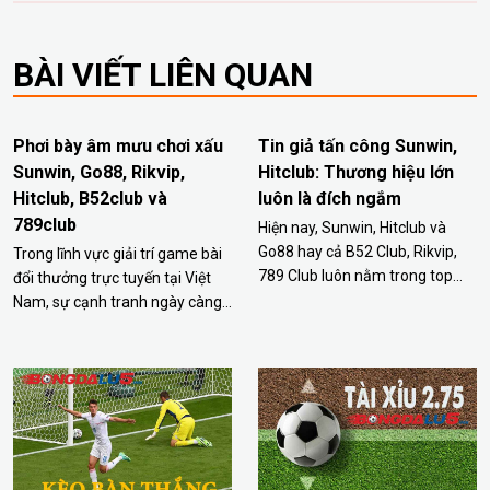
BÀI VIẾT LIÊN QUAN
Phơi bày âm mưu chơi xấu
Tin giả tấn công Sunwin,
Sunwin, Go88, Rikvip,
Hitclub: Thương hiệu lớn
Hitclub, B52club và
luôn là đích ngắm
789club
Hiện nay, Sunwin, Hitclub và
Go88 hay cả B52 Club, Rikvip,
Trong lĩnh vực giải trí game bài
789 Club luôn nằm trong top
đổi thưởng trực tuyến tại Việt
đầu nhờ uy tín lâu năm, cộng
Nam, sự cạnh tranh ngày càng
đồng người chơi đông đảo và
khốc liệt. Tuy nhiên, thay vì cạnh
chất lượng dịch vụ vượt trội. Tuy
tranh lành mạnh bằng chất
nhiên, chính vì sức hút mạnh
lượng dịch vụ, một số brand lừa
mẽ này mà các thương hiệu lớn
đảo đã sử dụng chiêu trò chơi
thường xuyên trở thành mục
xấu bẩn thỉu: tung tin giả, bình
tiêu của các…
luận bịa đặt, video…