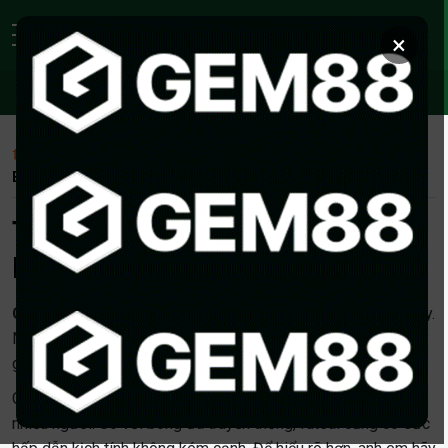
×
Soi kèo chuẩn
Xem bóng đá miễn phí
Trang chủ
|
Tin tức
|
Tổng Hợp Các Vị Trí Futsal Cơ Bản Anh
Em Cần Biết
Tổng Hợp Các Vị Trí Futsal Cơ
Bản Anh Em Cần Biết
Các vị trí futsal
sẽ được phân tích đầy đủ trong bài viết đây.
Nếu yêu thích môn bóng đá trong nhà, anh em hãy dành thời
gian theo dõi bài viết sau.
Các vị trí futsal là chủ đề nhận được sự quan tâm của rất
nhiều người. So với bóng đá truyền thống, futsal cũng có sức