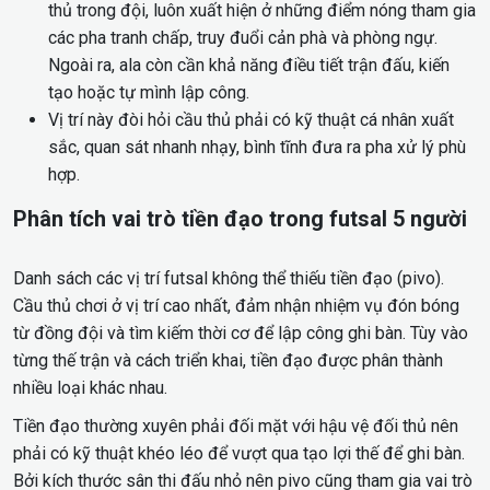
thủ trong đội, luôn xuất hiện ở những điểm nóng tham gia
các pha tranh chấp, truy đuổi cản phà và phòng ngự.
Ngoài ra, ala còn cần khả năng điều tiết trận đấu, kiến
tạo hoặc tự mình lập công.
Vị trí này đòi hỏi cầu thủ phải có kỹ thuật cá nhân xuất
sắc, quan sát nhanh nhạy, bình tĩnh đưa ra pha xử lý phù
hợp.
Phân tích vai trò tiền đạo trong futsal 5 người
Danh sách các vị trí futsal không thể thiếu tiền đạo (pivo).
Cầu thủ chơi ở vị trí cao nhất, đảm nhận nhiệm vụ đón bóng
từ đồng đội và tìm kiếm thời cơ để lập công ghi bàn. Tùy vào
từng thế trận và cách triển khai, tiền đạo được phân thành
nhiều loại khác nhau.
Tiền đạo thường xuyên phải đối mặt với hậu vệ đối thủ nên
phải có kỹ thuật khéo léo để vượt qua tạo lợi thế để ghi bàn.
Bởi kích thước sân thi đấu nhỏ nên pivo cũng tham gia vai trò