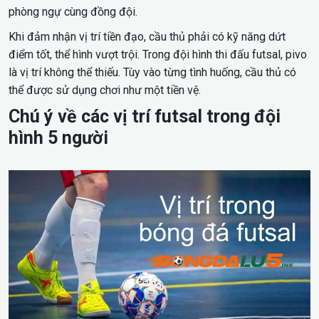
phòng ngự cùng đồng đội.
Khi đảm nhận vị trí tiền đạo, cầu thủ phải có kỹ năng dứt
điểm tốt, thể hình vượt trội. Trong đội hình thi đấu futsal, pivo
là vị trí không thể thiếu. Tùy vào từng tình huống, cầu thủ có
thể được sử dụng chơi như một tiền vệ.
Chú ý về các vị trí futsal trong đội
hình 5 người