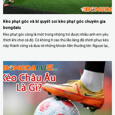
Kèo phạt góc và bí quyết soi kèo phạt góc chuyên gia
bongdalu
Kèo phạt góc cũng là một trong những trò được nhiều anh em yêu
thích khi chơi cá độ. Có không ít cao thủ lão làng đã chinh phục kèo
này thành công và đưa về những khoản tiền thưởng lớn. Ngược lại,
không ít người mới còn lơ mơ, bối rối chưa biết làm…