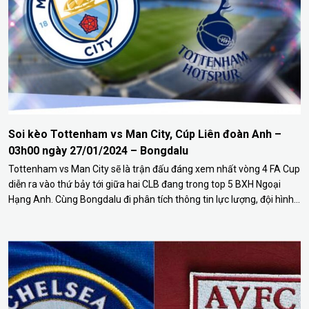
Soi kèo Tottenham vs Man City, Cúp Liên đoàn Anh –
03h00 ngày 27/01/2024 – Bongdalu
Tottenham vs Man City sẽ là trận đấu đáng xem nhất vòng 4 FA Cup
diễn ra vào thứ bảy tới giữa hai CLB đang trong top 5 BXH Ngoại
Hạng Anh. Cùng Bongdalu đi phân tích thông tin lực lượng, đội hình
dự kiến, soi kèo nhà cái, dự đoán tỉ số. Phân tích…