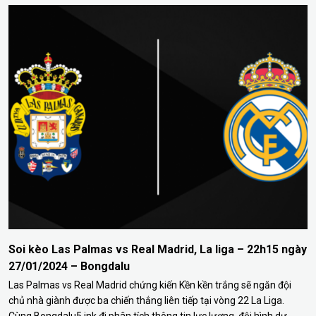
Soi kèo Las Palmas vs Real Madrid, La liga – 22h15 ngày
27/01/2024 – Bongdalu
Las Palmas vs Real Madrid chứng kiến Kền kền trắng sẽ ngăn đội
chủ nhà giành được ba chiến thắng liên tiếp tại vòng 22 La Liga.
Cùng Bongdalu5.ink đi phân tích thông tin lực lượng, đội hình dự