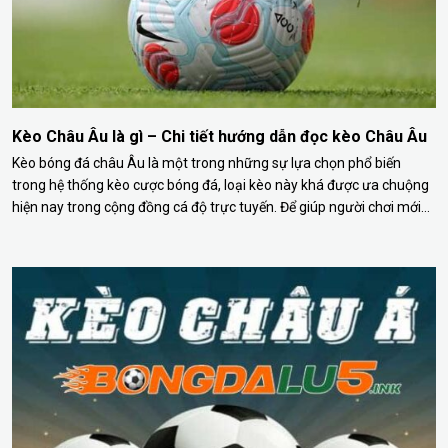
Kèo Châu Âu là gì – Chi tiết hướng dẫn đọc kèo Châu Âu
Kèo bóng đá châu Âu là một trong những sự lựa chọn phổ biến
trong hệ thống kèo cược bóng đá, loại kèo này khá được ưa chuộng
hiện nay trong cộng đồng cá độ trực tuyến. Để giúp người chơi mới
có cái nhìn rõ ràng về cách đọc kèo cũng như những mẹo…