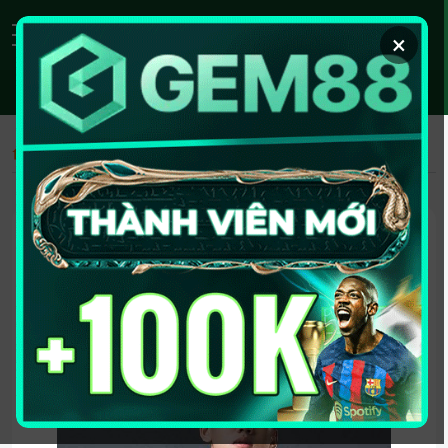
×
Soi kèo chuẩn
Xem bóng đá miễn phí
Trang chủ
|
Archives for Thomas Dat
|
Page 11
THOMAS DAT