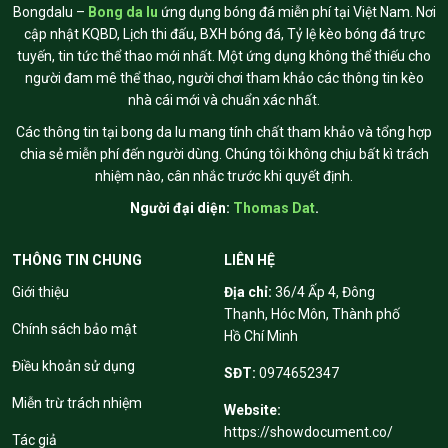
Bongdalu –
Bong da lu
ứng dụng bóng đá miễn phí tại Việt Nam. Nơi
cập nhật KQBD, Lịch thi đấu, BXH bóng đá, Tỷ lệ kèo bóng đá trực
tuyến, tin tức thể thao mới nhất. Một ứng dụng không thể thiếu cho
người đam mê thể thao, người chơi tham khảo các thông tin kèo
nhà cái mới và chuẩn xác nhất.
Các thông tin tại bong da lu mang tính chất tham khảo và tổng hợp
chia sẻ miễn phí đến người dùng. Chúng tôi không chịu bất kì trách
nhiệm nào, cân nhắc trước khi quyết định.
Người đại diện:
Thomas Dat
.
THÔNG TIN CHUNG
LIÊN HỆ
Giới thiệu
Địa chỉ:
36/4 Ấp 4, Đông
Thạnh, Hóc Môn, Thành phố
Chính sách bảo mật
Hồ Chí Minh
Điều khoản sử dụng
SĐT:
0974652347
Miễn trừ trách nhiệm
Website:
https://showdocument.co/
Tác giả