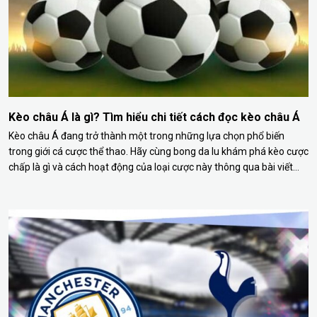
Kèo châu Á là gì? Tìm hiểu chi tiết cách đọc kèo châu Á
Kèo châu Á đang trở thành một trong những lựa chọn phổ biến
trong giới cá cược thể thao. Hãy cùng bong da lu khám phá kèo cược
chấp là gì và cách hoạt động của loại cược này thông qua bài viết
dưới đây. Kèo châu Á là gì? Có nhiều tên gọi khác…