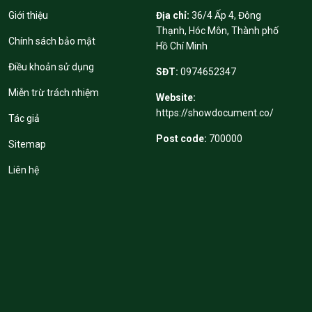
Giới thiệu
Địa chỉ:
36/4 Ấp 4, Đông
Thạnh, Hóc Môn, Thành phố
Chính sách bảo mật
Hồ Chí Minh
Điều khoản sử dụng
SĐT:
0974652347
Miễn trừ trách nhiệm
Website:
https://showdocument.co/
Tác giả
Post code:
700000
Sitemap
Liên hệ