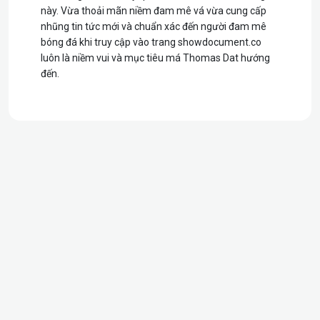
này. Vừa thoải mãn niềm đam mê vá vừa cung cấp
nhũng tin tức mới và chuẩn xác đến người đam mê
bóng đá khi truy cập vào trang showdocument.co
luôn là niềm vui và mục tiêu má Thomas Dat hướng
đến.