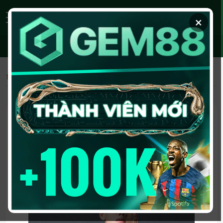
×
Soi kèo chuẩn
Xem bóng đá miễn phí
Trang chủ
|
Archives for Thomas Dat
THOMAS DAT