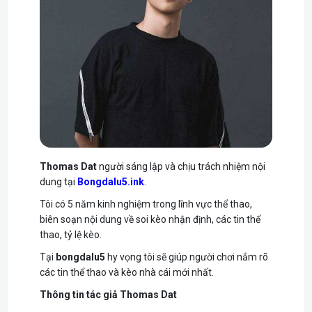
Thomas Dat
người sáng lập và chịu trách nhiệm nội
dung tại
Bongdalu5.ink
.
Tôi có 5 năm kinh nghiệm trong lĩnh vực thể thao,
biên soạn nội dung về soi kèo nhận định, các tin thể
thao, tỷ lệ kèo.
Tại
bongdalu5
hy vọng tôi sẽ giúp người chơi nắm rõ
các tin thể thao và kèo nhà cái mới nhất.
Thông tin tác giả Thomas Dat