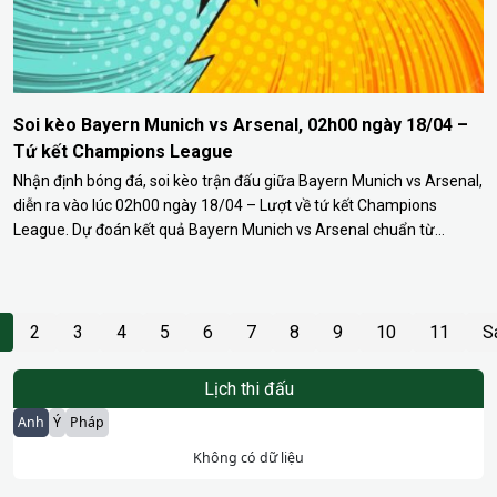
Soi kèo Bayern Munich vs Arsenal, 02h00 ngày 18/04 –
Tứ kết Champions League
Nhận định bóng đá, soi kèo trận đấu giữa Bayern Munich vs Arsenal,
diễn ra vào lúc 02h00 ngày 18/04 – Lượt về tứ kết Champions
League. Dự đoán kết quả Bayern Munich vs Arsenal chuẩn từ
chuyên gia Bóng Đá Lu. Nhận định trận đấu Bayern Munich vs
Arsenal Cả Bayern Munich và Arsenal…
2
3
4
5
6
7
8
9
10
11
S
Lịch thi đấu
Anh
Ý
Pháp
Không có dữ liệu