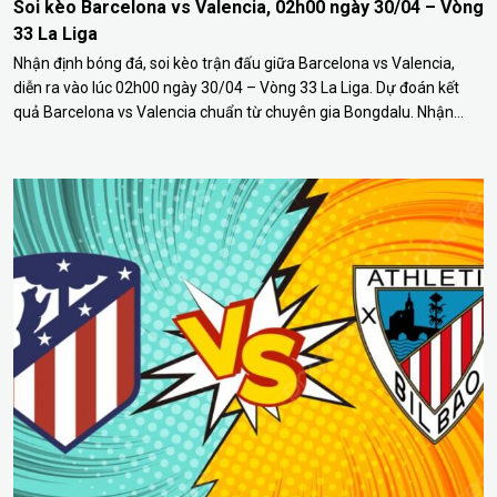
Soi kèo Barcelona vs Valencia, 02h00 ngày 30/04 – Vòng
33 La Liga
Nhận định bóng đá, soi kèo trận đấu giữa Barcelona vs Valencia,
diễn ra vào lúc 02h00 ngày 30/04 – Vòng 33 La Liga. Dự đoán kết
quả Barcelona vs Valencia chuẩn từ chuyên gia Bongdalu. Nhận
định trận đấu Barcelona vs Valencia Cơ hội vô địch La Liga mùa này
của Barca đã tan…