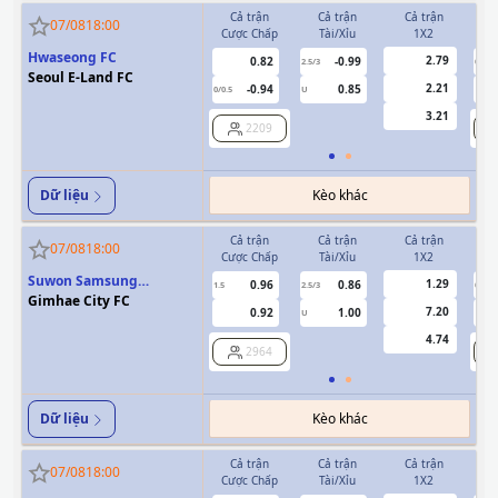
Cả trận
Cả trận
Cả trận
07/08
18:00
Cược Chấp
Tài/Xỉu
1X2
Cư
Hwaseong FC
2.79
0.82
-0.99
2.5/3
0
Seoul E-Land FC
2.21
-0.94
0.85
0/0.5
U
3.21
2209
Kèo khác
Dữ liệu
Cả trận
Cả trận
Cả trận
07/08
18:00
Cược Chấp
Tài/Xỉu
1X2
Cư
Suwon Samsung
1.29
0.96
0.86
1.5
2.5/3
0.5/1
Bluewings
Gimhae City FC
7.20
0.92
1.00
U
4.74
2964
Kèo khác
Dữ liệu
Cả trận
Cả trận
Cả trận
07/08
18:00
Cược Chấp
Tài/Xỉu
1X2
Cư