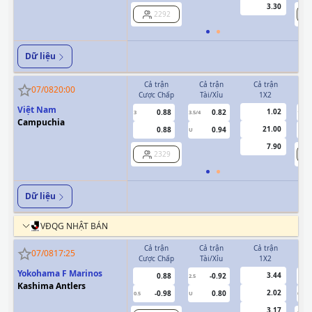
3.30
2292
Dữ liệu
Cả trận
Cả trận
Cả trận
07/08
20:00
Cược Chấp
Tài/Xỉu
1X2
Cư
Việt Nam
1.02
0.88
0.82
3
3.5/4
1/1.5
Campuchia
21.00
0.88
0.94
U
7.90
2329
Dữ liệu
VĐQG NHẬT BẢN
Cả trận
Cả trận
Cả trận
07/08
17:25
Cược Chấp
Tài/Xỉu
1X2
Cư
Yokohama F Marinos
3.44
0.88
-0.92
2.5
Kashima Antlers
2.02
-0.98
0.80
0.5
U
0/0.5
3.17