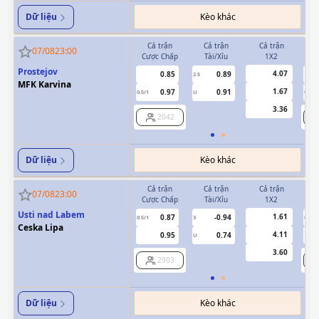
Kèo khác
Dữ liệu
Cả trận
Cả trận
Cả trận
07/08
23:00
Cược Chấp
Tài/Xỉu
1X2
Cư
Prostejov
4.07
0.85
0.89
2.5
MFK Karvina
1.67
0.97
0.91
0.5/1
U
0/0.5
3.36
2042
Kèo khác
Dữ liệu
Cả trận
Cả trận
Cả trận
07/08
23:00
Cược Chấp
Tài/Xỉu
1X2
Cư
Usti nad Labem
1.61
0.87
-0.94
0.5/1
3
0/0.5
Ceska Lipa
4.11
0.95
0.74
U
3.60
2903
Kèo khác
Dữ liệu