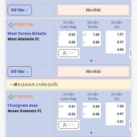
Kèo khác
Dữ liệu
Cả trận
Cả trận
Cả trận
07/08
17:30
Cược Chấp
Tài/Xỉu
1X2
Cư
West Torrens Birkalla
1.51
0.92
1.00
1
3.5
0/0.5
West Adelaide SC
4.31
0.90
0.80
U
4.04
2797
Kèo khác
Dữ liệu
K LEAGUE 2 HÀN QUỐC
Cả trận
Cả trận
Cả trận
07/08
18:00
Cược Chấp
Tài/Xỉu
1X2
Cư
Chungnam Asan
1.58
0.81
0.84
0.5/1
2.5
0/0.5
Ansan Greeners FC
4.67
-0.93
-0.98
U
3.61
2116