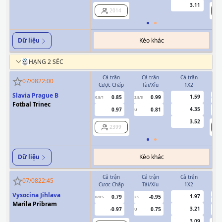
3.11
2014
Kèo khác
Dữ liệu
HẠNG 2 SÉC
Cả trận
Cả trận
Cả trận
07/08
22:00
Cược Chấp
Tài/Xỉu
1X2
Cư
Slavia Prague B
1.59
0.85
0.99
0.5/1
2.5/3
0/0.5
Fotbal Trinec
4.35
0.97
0.81
U
3.52
2399
Kèo khác
Dữ liệu
Cả trận
Cả trận
Cả trận
07/08
22:45
Cược Chấp
Tài/Xỉu
1X2
Cư
Vysocina Jihlava
1.97
0.79
-0.95
0/0.5
2.5
0/0.5
Marila Pribram
3.21
-0.97
0.75
U
3.09