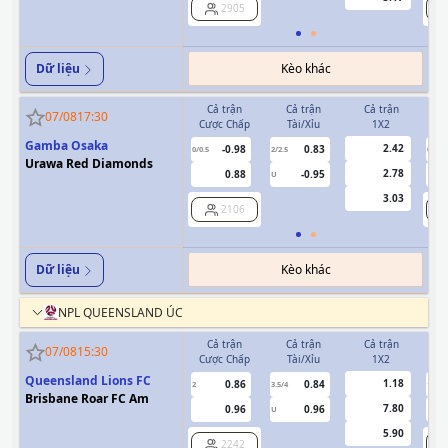
2905
Kèo khác
Dữ liệu
Cả trận
Cả trận
Cả trận
07/08
17:30
Cược Chấp
Tài/Xỉu
1X2
Cư
Gamba Osaka
2.42
-0.98
0.83
0/0.5
2/2.5
0
Urawa Red Diamonds
2.78
0.88
-0.95
U
3.03
2106
Kèo khác
Dữ liệu
NPL QUEENSLAND ÚC
Cả trận
Cả trận
Cả trận
07/08
15:30
Cược Chấp
Tài/Xỉu
1X2
Cư
Queensland Lions FC
1.18
0.86
0.84
2
3.5/4
1
Brisbane Roar FC Am
7.80
0.96
0.96
U
5.90
2242