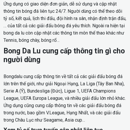
Ứng dụng có giao diện đơn giản, dễ sử dụng và cập nhật
thông tin bóng đá liên tục 24/7. Người dùng có thể theo dõi
tỷ số, kết quả, lịch thi đấu, đội hình ra sân, nhận định trận đấu,
… của tất cả các giải đấu bóng đá yêu thích. Ngoài ra hiện tại
bong da lu còn cập nhật các thông tin môn thể thao khác như
Tennis, bóng chày, bóng rổ…
Bong Da Lu cung cấp thông tin gì cho
người dùng
Bongdalu cung cấp thông tin về tất cả các giải đấu bóng đá
lớn trên thế giới, như giải Ngoại Hạng, La Liga (Tây Ban Nha),
Serie A (Ý), Bundesliga (Đức), Ligue 1, UEFA Champions
League, UEFA Europa League, và nhiều giải đấu lớn nhỏ khác.
Ứng dụng cũng cung cấp thông tin về các giải đấu bóng đá
trong nước, bao gồm V.League, Hạng Nhất, và các giải đấu
trong Châu Lục như Seagame, Asia cup…