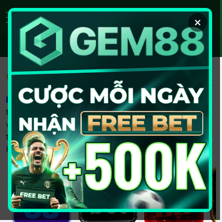
×
Soi kèo chuẩn
Xem bóng đá miễn phí
Trang chủ
Bongdalu
hay bong da lu nơi cập nhật miễn phí các thông tin
thể thao, lịch thi đấu, nhận định soi kèo, kết quả bóng đá mới
và chuẩn xác các giải đấu lớn nhỏ trên thế giới. Bongdalu trở
thành địa chỉ tin cậy cho tất cả người đam mê bóng đá, với
lượt truy cập hàng nghìn người mỗi ngày.